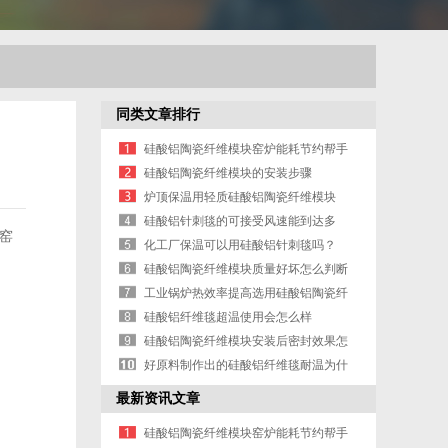
同类文章排行
硅酸铝陶瓷纤维模块窑炉能耗节约帮手
硅酸铝陶瓷纤维模块的安装步骤
炉顶保温用轻质硅酸铝陶瓷纤维模块
硅酸铝针刺毯的可接受风速能到达多
窑
少？
化工厂保温可以用硅酸铝针刺毯吗？
硅酸铝陶瓷纤维模块质量好坏怎么判断
工业锅炉热效率提高选用硅酸铝陶瓷纤
维模块
硅酸铝纤维毯超温使用会怎么样
硅酸铝陶瓷纤维模块安装后密封效果怎
么样
好原料制作出的硅酸铝纤维毯耐温为什
么也会高
最新资讯文章
硅酸铝陶瓷纤维模块窑炉能耗节约帮手