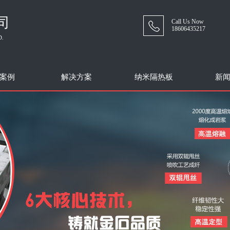
司
Call Us Now
18606435217
D.
案例
解决方案
纳米隔热板
新