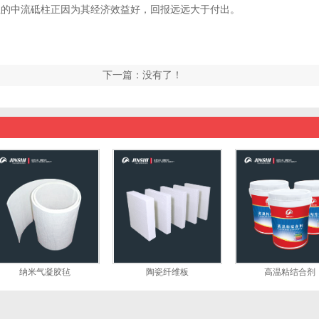
业的中流砥柱正因为其经济效益好，回报远远大于付出。
下一篇：没有了！
纳米气凝胶毡
陶瓷纤维板
高温粘结合剂