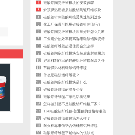
硅酸铝陶瓷纤维模块的安装步骤
炉顶保温用轻质硅酸铝陶瓷纤维模块
硅酸铝针刺毯的可接受风速能到达多
少？
化工厂保温可以用硅酸铝针刺毯吗？
硅酸铝陶瓷纤维模块质量好坏怎么判断
工业锅炉热效率提高选用硅酸铝陶瓷纤
维模块
硅酸铝纤维毯超温使用会怎么样
硅酸铝陶瓷纤维模块安装后密封效果怎
么样
好原料制作出的硅酸铝纤维毯耐温为什
么也会高
节能保温材料硅酸铝纤维毯
什么是硅酸铝纤维毯？
硅酸铝陶瓷纤维模块是什么
硅酸铝纤维毯耐温多少度
硅酸铝纤维毡厂家电话看这里
怎样鉴别是不是硅酸铝纤维毯厂家？
1140硅酸铝纤维毯-普通毯的价格标准毯
的质量
硅酸铝纤维毯做保温怎么样？
耐火棉标准低锆含锆硅酸铝纤维毯
硅酸铝纤维毯平铺结构的优缺点