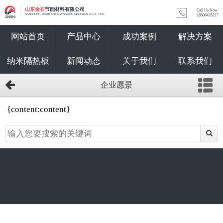
山东金石
节能材料有限公司
Call Us Now
SHANDONG JINSHI ENERGY-SAVING MATERIALS CO., LTD.
18606435217
网站首页
产品中心
成功案例
解决方案
纳米隔热板
新闻动态
关于我们
联系我们
企业愿景
{content:content}