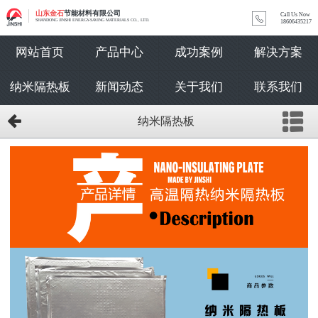
山东金石
节能材料有限公司
Call Us Now
SHANDONG JINSHI ENERGY-SAVING MATERIALS CO., LTD.
18606435217
网站首页
产品中心
成功案例
解决方案
纳米隔热板
新闻动态
关于我们
联系我们
纳米隔热板